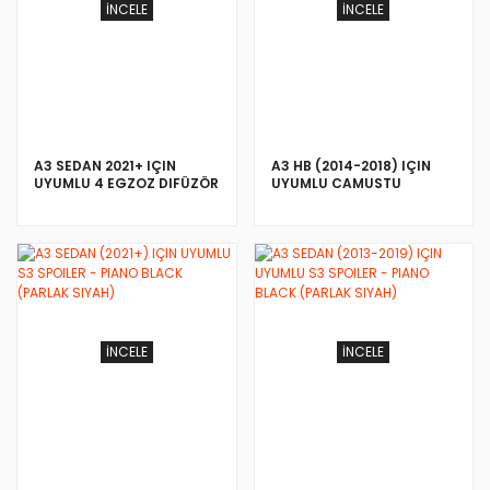
İNCELE
İNCELE
A3 SEDAN 2021+ IÇIN
A3 HB (2014-2018) IÇIN
UYUMLU 4 EGZOZ DIFÜZÖR
UYUMLU CAMUSTU
-PIANO BLACK (s-line)
SPOILER - PIANO BLACK
(PARLAK SIYAH)
İNCELE
İNCELE