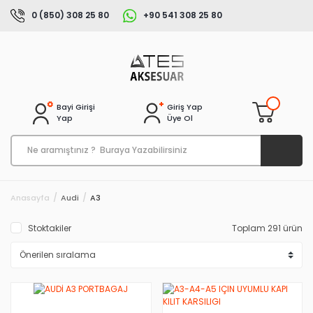
0 (850) 308 25 80
+90 541 308 25 80
Bayi Girişi
Giriş Yap
Yap
Üye Ol
Anasayfa
Audi
A3
Stoktakiler
Toplam 291 ürün