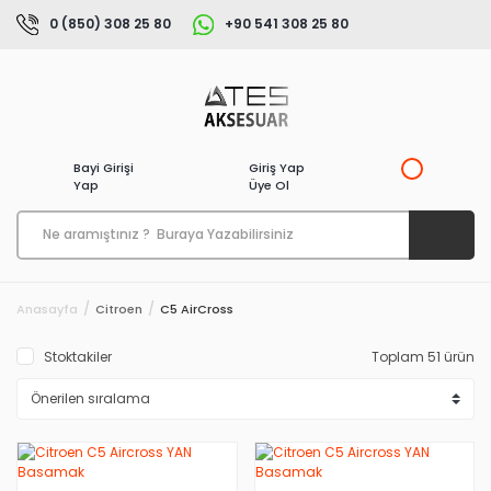
0 (850) 308 25 80
+90 541 308 25 80
Bayi Girişi
Giriş Yap
Yap
Üye Ol
Anasayfa
Citroen
C5 AirCross
Stoktakiler
Toplam 51 ürün