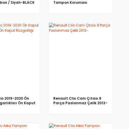
rbon / Siyah-BLACK
Tampon Koruması
Paslanmaz Çelik / Mat /
Karbon / Siyah Krom / ABS
Siyah
İNCELE
İNCELE
lio 2019-2020 Ön
Renault Clio Cam Çıtası 8
garlıkları Ön Kaput
Parça Paslanmaz Çelik 2013-