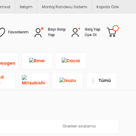
umsal
İletişim
Montaj Randevu Sistemi
Kapıda Öde
Bayi Girişi
Giriş Yap
Favorilerim
Yap
Üye Ol
Tümü