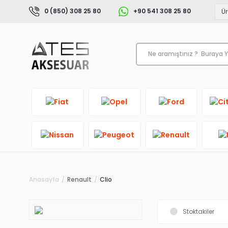
0 (850) 308 25 80
+90 541 308 25 80
Anasayfa
Renault
Clio
Stoktakiler