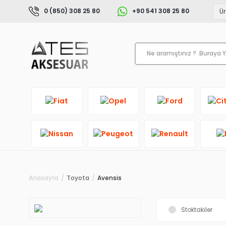
0 (850) 308 25 80
+90 541 308 25 80
Anasayfa
Toyota
Avensis
Stoktakiler