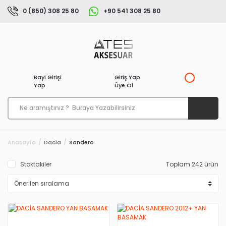
0 (850) 308 25 80
+90 541 308 25 80
Bayi Girişi
Giriş Yap
Yap
Üye Ol
Anasayfa
Dacia
Sandero
Stoktakiler
Toplam 242 ürün