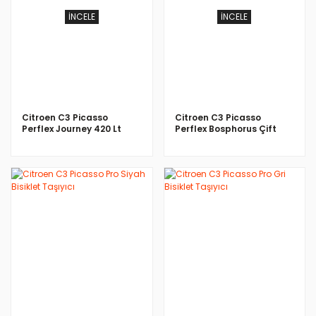
İNCELE
İNCELE
Citroen C3 Picasso
Citroen C3 Picasso
Perflex Journey 420 Lt
Perflex Bosphorus Çift
Port Bagaj Siyah
Yönlü Siyah 500 LT Bagaj
İNCELE
İNCELE