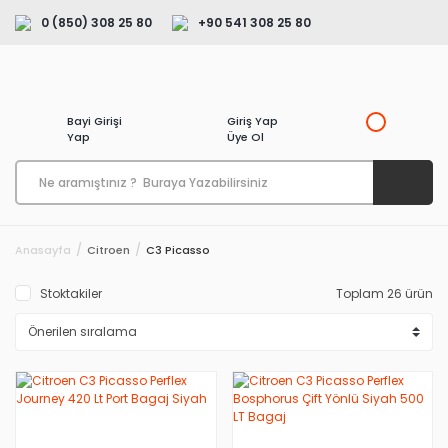
0 (850) 308 25 80
+90 541 308 25 80
Bayi Girişi
Giriş Yap
Yap
Üye Ol
Anasayfa
Citroen
C3 Picasso
Stoktakiler
Toplam 26 ürün