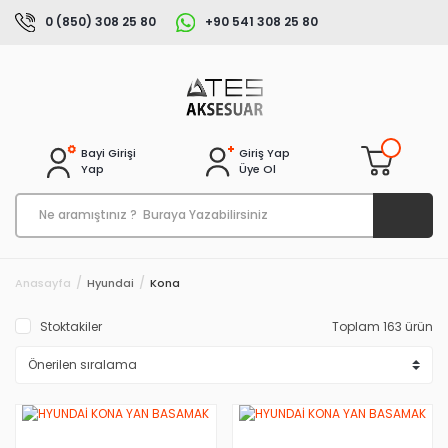
0 (850) 308 25 80
+90 541 308 25 80
Bayi Girişi
Giriş Yap
Yap
Üye Ol
Anasayfa
Hyundai
Kona
Stoktakiler
Toplam 163 ürün