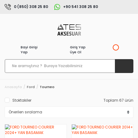
0 (850) 308 25 80
+90 541 308 25 80
Bayi Girişi
Giriş Yap
Yap
Üye Ol
Anasayfa
Ford
Tourneo
Stoktakiler
Toplam 67 ürün