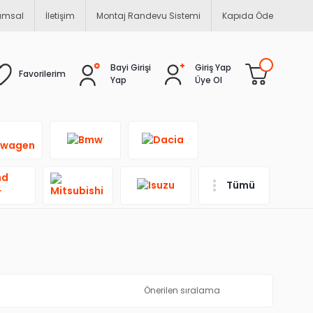
umsal
İletişim
Montaj Randevu Sistemi
Kapıda Öde
Bayi Girişi
Giriş Yap
Favorilerim
Yap
Üye Ol
Tümü