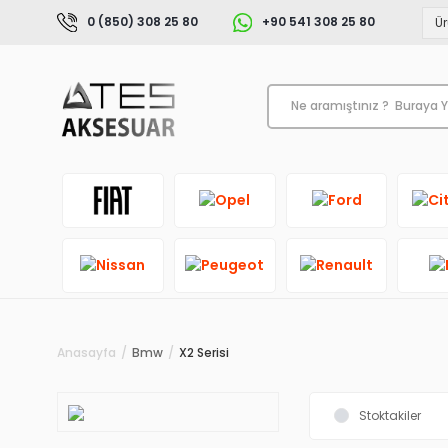
0 (850) 308 25 80
+90 541 308 25 80
Anasayfa
Bmw
X2 Serisi
Stoktakiler