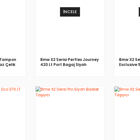
İNCELE
a Tampon
Bmw X2 Serisi Perflex Journey
Bmw X2 Ser
z Çelik
420 Lt Port Bagaj Siyah
Exclusive 
Siyah
İNCELE