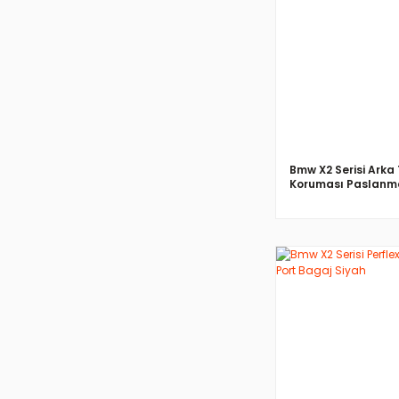
İNCELE
Bmw X2 Serisi Ark
Koruması Paslanma
2018>
İNCELE