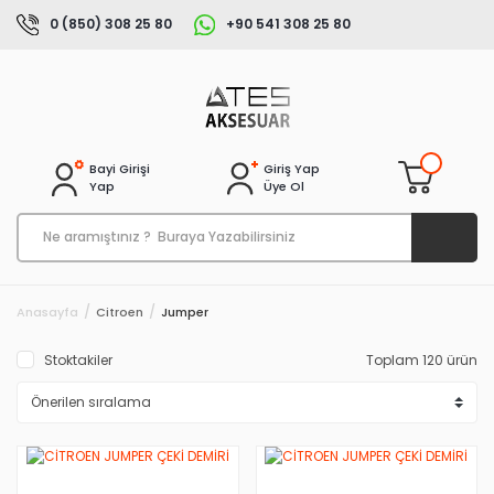
0 (850) 308 25 80
+90 541 308 25 80
Bayi Girişi
Giriş Yap
Yap
Üye Ol
Anasayfa
Citroen
Jumper
Stoktakiler
Toplam 120 ürün