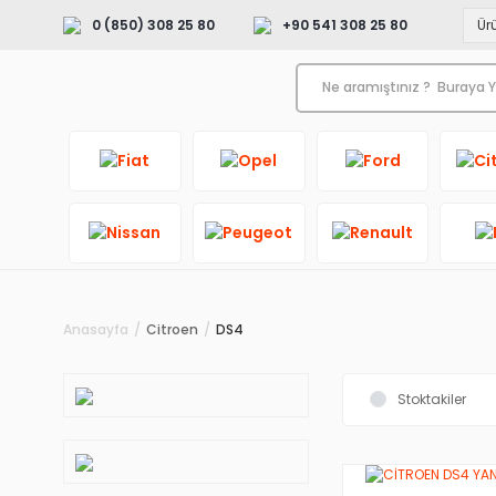
0 (850) 308 25 80
+90 541 308 25 80
Anasayfa
Citroen
DS4
Stoktakiler