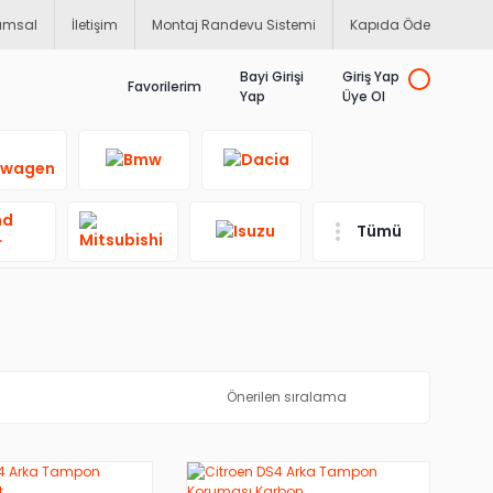
umsal
İletişim
Montaj Randevu Sistemi
Kapıda Öde
Bayi Girişi
Giriş Yap
Favorilerim
Yap
Üye Ol
Tümü