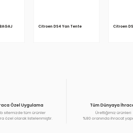
TBAGAJ
Citroen DS4 Yan Tente
Citroen D
raca Özel Uygulama
Tüm Dünyaya İhrac
 sitemizde tüm ürünler
Ürettiğimiz ürünleri
a özel olarak listelenmiştir.
%80 oranında ihracat yap