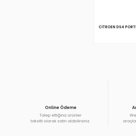
CİTROEN DS4 POR
Online Ödeme
A
Talep ettiğiniz ürünler
Web
taksitli olarak satın alabilirsiniz.
araçlar