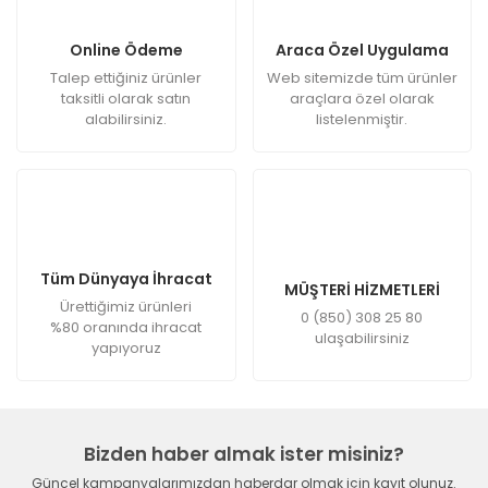
Online Ödeme
Araca Özel Uygulama
Talep ettiğiniz ürünler
Web sitemizde tüm ürünler
taksitli olarak satın
araçlara özel olarak
alabilirsiniz.
listelenmiştir.
Tüm Dünyaya İhracat
MÜŞTERİ HİZMETLERİ
Ürettiğimiz ürünleri
0 (850) 308 25 80
%80 oranında ihracat
ulaşabilirsiniz
yapıyoruz
Bizden haber almak ister misiniz?
Güncel kampanyalarımızdan haberdar olmak için kayıt olunuz.