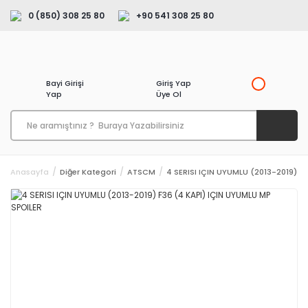
0 (850) 308 25 80
+90 541 308 25 80
Bayi Girişi
Giriş Yap
Yap
Üye Ol
Anasayfa
Diğer Kategori
ATSCM
4 SERISI IÇIN UYUMLU (2013-2019) F