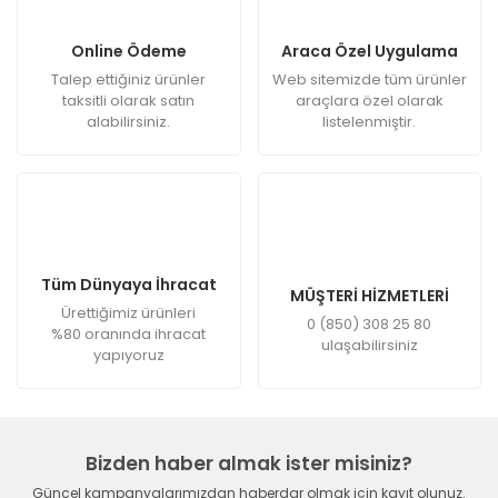
Online Ödeme
Araca Özel Uygulama
Talep ettiğiniz ürünler
Web sitemizde tüm ürünler
taksitli olarak satın
araçlara özel olarak
alabilirsiniz.
listelenmiştir.
Tüm Dünyaya İhracat
MÜŞTERİ HİZMETLERİ
Ürettiğimiz ürünleri
0 (850) 308 25 80
%80 oranında ihracat
ulaşabilirsiniz
yapıyoruz
Bizden haber almak ister misiniz?
Güncel kampanyalarımızdan haberdar olmak için kayıt olunuz.