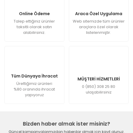
Online Ödeme
Araca Özel Uygulama
Talep ettiğiniz ürünler
Web sitemizde tüm ürünler
taksitli olarak satın
araçlara özel olarak
alabilirsiniz.
listelenmiştir.
Tüm Dünyaya İhracat
MÜŞTERİ HİZMETLERİ
Ürettiğimiz ürünleri
0 (850) 308 25 80
%80 oranında ihracat
ulaşabilirsiniz
yapıyoruz
Bizden haber almak ister misiniz?
Güncel kampanyalarımızdan haberdar olmak için kayıt olunuz.