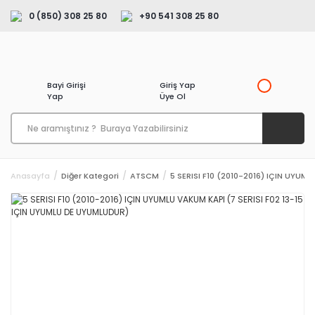
0 (850) 308 25 80
+90 541 308 25 80
Bayi Girişi
Giriş Yap
Yap
Üye Ol
Anasayfa
Diğer Kategori
ATSCM
5 SERISI F10 (2010-2016) IÇIN UYUM