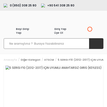
0 (850) 308 25 80
+90 541 308 25 80
Bayi Girişi
Giriş Yap
Yap
Üye Ol
Anasayfa
Diğer Kategori
ATSCM
5 SERISI F10 (2012-2017) IÇIN UYUM