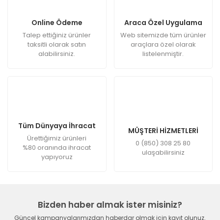
Online Ödeme
Araca Özel Uygulama
Talep ettiğiniz ürünler
Web sitemizde tüm ürünler
taksitli olarak satın
araçlara özel olarak
alabilirsiniz.
listelenmiştir.
Tüm Dünyaya İhracat
MÜŞTERİ HİZMETLERİ
Ürettiğimiz ürünleri
0 (850) 308 25 80
%80 oranında ihracat
ulaşabilirsiniz
yapıyoruz
Bizden haber almak ister misiniz?
Güncel kampanyalarımızdan haberdar olmak için kayıt olunuz.