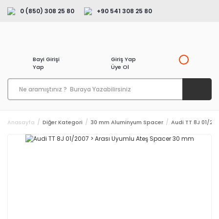
0 (850) 308 25 80
+90 541 308 25 80
Bayi Girişi
Giriş Yap
Yap
Üye Ol
Anasayfa
Diğer Kategori
30 mm Aluminyum Spacer
Audi TT 8J 01/20