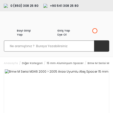
0 (850) 308 25 80
+90 541 308 25 80
Bayi Girişi
Giriş Yap
Yap
Üye Ol
Anasayfa
Diğer Kategori
15 mm Aluminyum Spacer
Bmw M Serisi M34