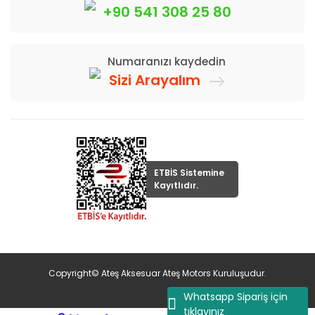
+90 541 308 25 80
Numaranızı kaydedin
Sizi Arayalım
ETBİS Sistemine
Kayıtlıdır.
Copyright© Ateş Aksesuar Ateş Motors Kuruluşudur.
Whatsapp Sipariş için
tıklayınız