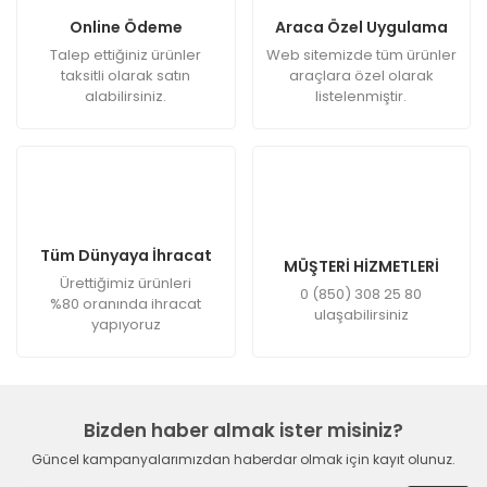
Online Ödeme
Araca Özel Uygulama
Talep ettiğiniz ürünler
Web sitemizde tüm ürünler
taksitli olarak satın
araçlara özel olarak
alabilirsiniz.
listelenmiştir.
Tüm Dünyaya İhracat
MÜŞTERİ HİZMETLERİ
Ürettiğimiz ürünleri
0 (850) 308 25 80
%80 oranında ihracat
ulaşabilirsiniz
yapıyoruz
Bizden haber almak ister misiniz?
Güncel kampanyalarımızdan haberdar olmak için kayıt olunuz.