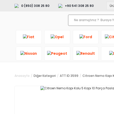
0 (850) 308 25 80
+90 541 308 25 80
Anasayfa
Diğer Kategori
ATT ID 3599
Citroen Nemo Kapı K