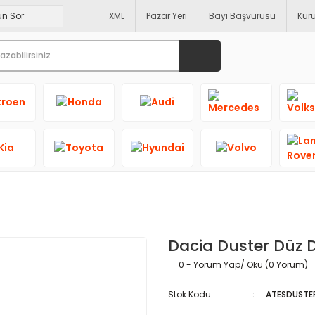
XML
Pazar Yeri
Bayi Başvurusu
Kur
Dacia Duster Düz D
0 - Yorum Yap/ Oku (0 Yorum)
Stok Kodu
ATESDUSTE