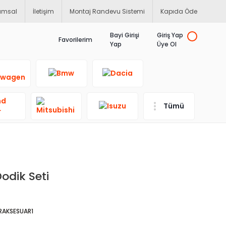
umsal
İletişim
Montaj Randevu Sistemi
Kapıda Öde
Bayi Girişi
Giriş Yap
Favorilerim
Yap
Üye Ol
Tümü
odik Seti
RAKSESUAR1