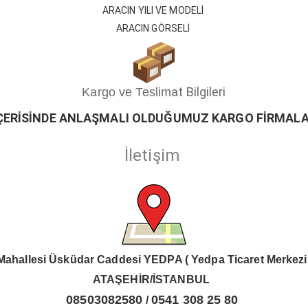
ARACIN YILI VE MODELİ
ARACIN GÖRSELİ
at Bilgileri
Kargo ve Teslim
ÇERİSİ
ND
E ANLAŞMALI OLDUĞUMUZ KARGO FİRMALA
İletişim
Mahallesi Üsküdar Caddesi YEDPA ( Yedpa Ticaret Merkezi
ATAŞEHİR/İSTANBUL
08503082580
0541 308 25 80
/