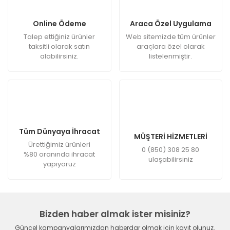
Online Ödeme
Araca Özel Uygulama
Talep ettiğiniz ürünler
Web sitemizde tüm ürünler
taksitli olarak satın
araçlara özel olarak
alabilirsiniz.
listelenmiştir.
Tüm Dünyaya İhracat
MÜŞTERİ HİZMETLERİ
Ürettiğimiz ürünleri
0 (850) 308 25 80
%80 oranında ihracat
ulaşabilirsiniz
yapıyoruz
Bizden haber almak ister misiniz?
Güncel kampanyalarımızdan haberdar olmak için kayıt olunuz.