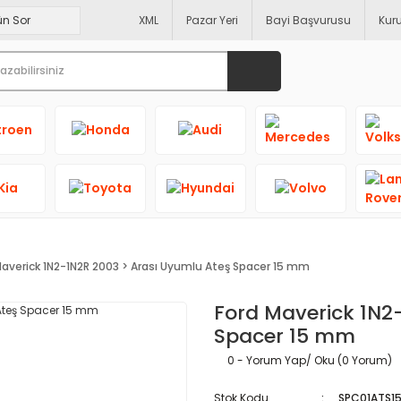
XML
Pazar Yeri
Bayi Başvurusu
Kur
Maverick 1N2-1N2R 2003 > Arası Uyumlu Ateş Spacer 15 mm
Ford Maverick 1N2
Spacer 15 mm
0 - Yorum Yap/ Oku (0 Yorum)
Stok Kodu
SPC01ATS1