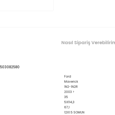
Nasıl Sipariş Verebilir
08503082580
Ford
Maverick
1N2-1N2R
2003 >
35
5X114,3
67,1
12X1.5 SOMUN