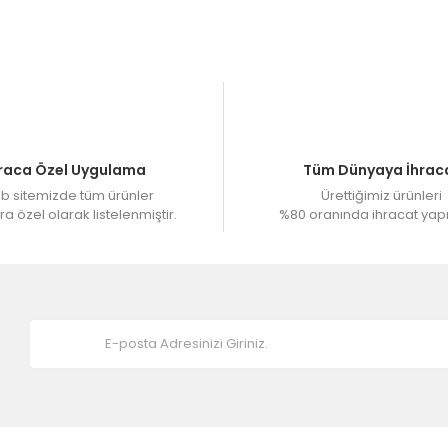
 alınmaktadır. 4- 7 İş gününde ürünler üretilip kargo yapılmaktadır
siniz.
raca Özel Uygulama
Tüm Dünyaya İhrac
 sitemizde tüm ürünler
Ürettiğimiz ürünleri
a özel olarak listelenmiştir.
%80 oranında ihracat yap