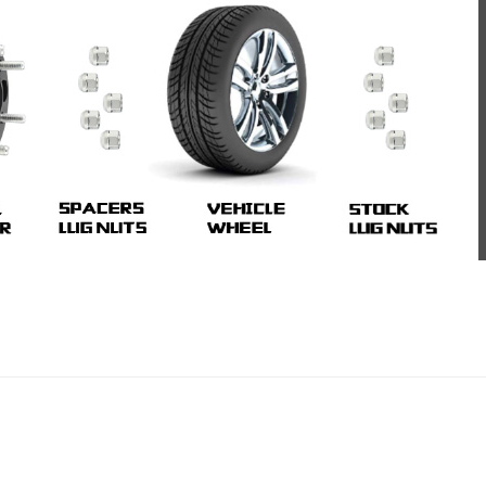
 almak için bizimle Whatsapp üzerinden iletişime geçebilir bizl