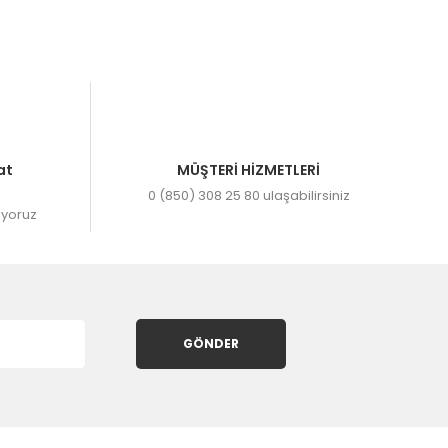
.
at
MÜŞTERİ HİZMETLERİ
0 (850) 308 25 80 ulaşabilirsiniz
ıyoruz
GÖNDER