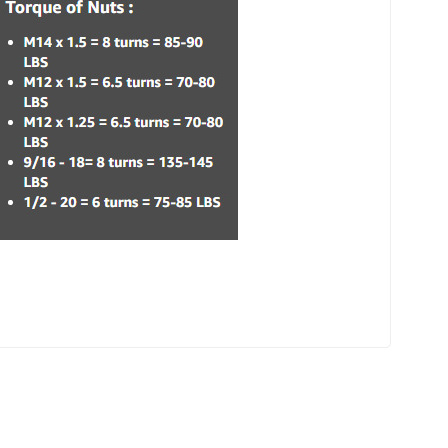
eri sosyal medya hesaplarımızdan takip