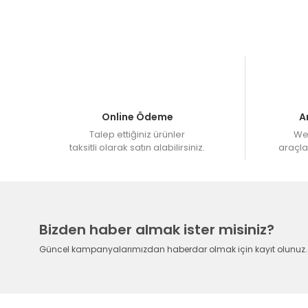
Müşteri Hizmetleri : 08503082580
HAFTA İÇİ 15.00 'a kadar bir sonraki gün üretime
Web Sitemizden 12 Taksit imkanı ile sipariş verebilir
Online Ödeme
A
Talep ettiğiniz ürünler
Web
taksitli olarak satın alabilirsiniz.
araçlar
Bizden haber almak ister misiniz?
Güncel kampanyalarımızdan haberdar olmak için kayıt olunuz.