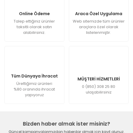
Online Ödeme
Araca Özel Uygulama
Talep ettiğiniz ürünler
Web sitemizde tüm ürünler
taksitli olarak satın
araçlara özel olarak
alabilirsiniz.
listelenmiştir.
Tüm Dünyaya İhracat
MÜŞTERİ HİZMETLERİ
Ürettiğimiz ürünleri
0 (850) 308 25 80
%80 oranında ihracat
ulaşabilirsiniz
yapıyoruz
Bizden haber almak ister misiniz?
Güncel kampanyalarımızdan haberdar olmak için kayıt olunuz.