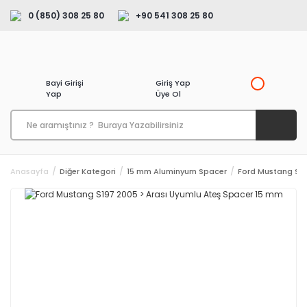
0 (850) 308 25 80
+90 541 308 25 80
Bayi Girişi
Giriş Yap
Yap
Üye Ol
Anasayfa
Diğer Kategori
15 mm Aluminyum Spacer
Ford Mustang S19