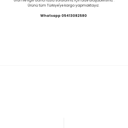
Ürün ile ilgili daha fazla sorularınız için bize ulaşabilirsiniz .
Ürünü tüm Türkiye'ye kargo yapmaktayız.
Whatsapp 05413082580
n bizimle Whatsapp üzerinden iletişime geçebilir bizleri sosyal medya hesap
go yapılmaktadır.