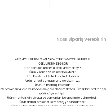
Nasıl Sipariş Verebiliri
ATEŞ 4X4 ÜRETİMİ OLAN ARKA ÇELİK TAMPON ÜRÜNÜDÜR.
ÖZEL ÜRETİM DEĞİLDİR
Standart seri üretim olarak üretmekteyiz.
Ürün 2 mm sac ile üretilmektedir.
Ürün Fiyatına 2 Adet kare Led dahildir.
Ürün ruhsat ve muayane gerektirmez .
Ürünün montajı kolaydır.
 braketleri yıllara ve modellere göre değişmektedir. Örnek bir Ford rang
görüntüye sahiptir.
Ürün montajı için civata ve somunları beraberinde gelmektedir.
Ürün araca braketler ile montaj yapılmaktadır.