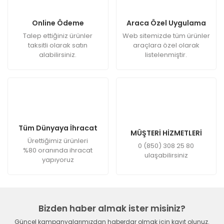
Online Ödeme
Araca Özel Uygulama
Talep ettiğiniz ürünler
Web sitemizde tüm ürünler
taksitli olarak satın
araçlara özel olarak
alabilirsiniz.
listelenmiştir.
Tüm Dünyaya İhracat
MÜŞTERİ HİZMETLERİ
Ürettiğimiz ürünleri
0 (850) 308 25 80
%80 oranında ihracat
ulaşabilirsiniz
yapıyoruz
Bizden haber almak ister misiniz?
Güncel kampanyalarımızdan haberdar olmak için kayıt olunuz.