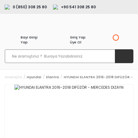
0 (850) 308 25 80
+90 541 308 25 80
Bayi Girişi
Giriş Yap
Yap
Üye Ol
Anasayfa
Hyundai
Elantra
HYUNDAI ELANTRA 2016-2018 DIFÜZÖR - M