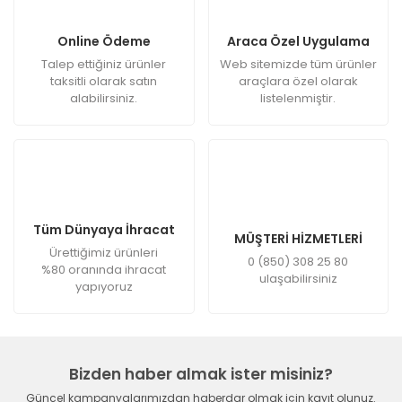
Online Ödeme
Araca Özel Uygulama
Talep ettiğiniz ürünler
Web sitemizde tüm ürünler
taksitli olarak satın
araçlara özel olarak
alabilirsiniz.
listelenmiştir.
Tüm Dünyaya İhracat
MÜŞTERİ HİZMETLERİ
Ürettiğimiz ürünleri
0 (850) 308 25 80
%80 oranında ihracat
ulaşabilirsiniz
yapıyoruz
Bizden haber almak ister misiniz?
Güncel kampanyalarımızdan haberdar olmak için kayıt olunuz.