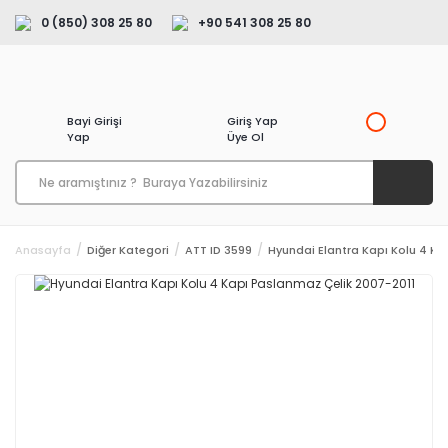
0 (850) 308 25 80
+90 541 308 25 80
Bayi Girişi
Giriş Yap
Yap
Üye Ol
Anasayfa
Diğer Kategori
ATT ID 3599
Hyundai Elantra Kapı Kolu 4 Ka