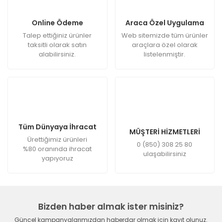
Online Ödeme
Araca Özel Uygulama
Talep ettiğiniz ürünler
Web sitemizde tüm ürünler
taksitli olarak satın
araçlara özel olarak
alabilirsiniz.
listelenmiştir.
Tüm Dünyaya İhracat
MÜŞTERİ HİZMETLERİ
Ürettiğimiz ürünleri
0 (850) 308 25 80
%80 oranında ihracat
ulaşabilirsiniz
yapıyoruz
Bizden haber almak ister misiniz?
Güncel kampanyalarımızdan haberdar olmak için kayıt olunuz.