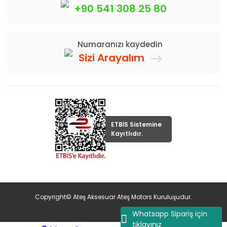
+90 541 308 25 80
Numaranızı kaydedin
Sizi Arayalım
ETBİS Sistemine
Kayıtlıdır.
Copyright© Ateş Aksesuar Ateş Motors Kuruluşudur.
Whatsapp Sipariş için
tıklayınız