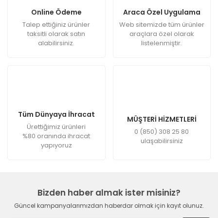
Online Ödeme
Araca Özel Uygulama
Talep ettiğiniz ürünler
Web sitemizde tüm ürünler
taksitli olarak satın
araçlara özel olarak
alabilirsiniz.
listelenmiştir.
Tüm Dünyaya İhracat
MÜŞTERİ HİZMETLERİ
Ürettiğimiz ürünleri
0 (850) 308 25 80
%80 oranında ihracat
ulaşabilirsiniz
yapıyoruz
Bizden haber almak ister misiniz?
Güncel kampanyalarımızdan haberdar olmak için kayıt olunuz.