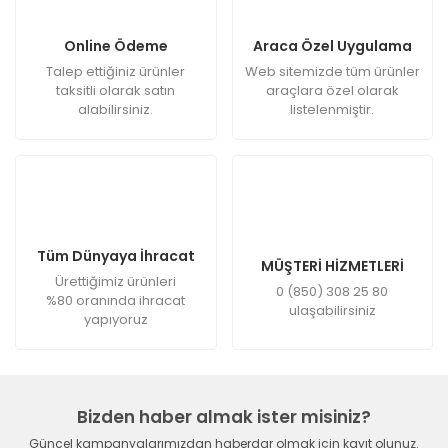
Online Ödeme
Araca Özel Uygulama
Talep ettiğiniz ürünler
Web sitemizde tüm ürünler
taksitli olarak satın
araçlara özel olarak
alabilirsiniz.
listelenmiştir.
Tüm Dünyaya İhracat
MÜŞTERİ HİZMETLERİ
Ürettiğimiz ürünleri
0 (850) 308 25 80
%80 oranında ihracat
ulaşabilirsiniz
yapıyoruz
Bizden haber almak ister misiniz?
Güncel kampanyalarımızdan haberdar olmak için kayıt olunuz.