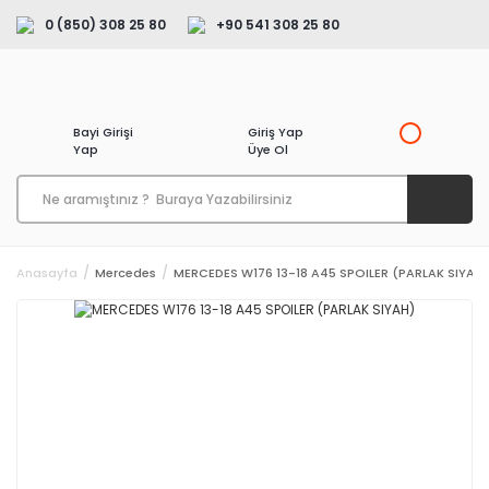
0 (850) 308 25 80
+90 541 308 25 80
Bayi Girişi
Giriş Yap
Yap
Üye Ol
Anasayfa
Mercedes
MERCEDES W176 13-18 A45 SPOILER (PARLAK SIYAH)