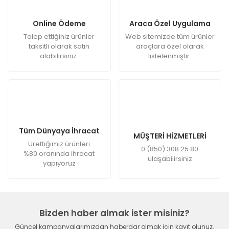
Online Ödeme
Araca Özel Uygulama
Talep ettiğiniz ürünler
Web sitemizde tüm ürünler
taksitli olarak satın
araçlara özel olarak
alabilirsiniz.
listelenmiştir.
Tüm Dünyaya İhracat
MÜŞTERİ HİZMETLERİ
Ürettiğimiz ürünleri
0 (850) 308 25 80
%80 oranında ihracat
ulaşabilirsiniz
yapıyoruz
Bizden haber almak ister misiniz?
Güncel kampanyalarımızdan haberdar olmak için kayıt olunuz.