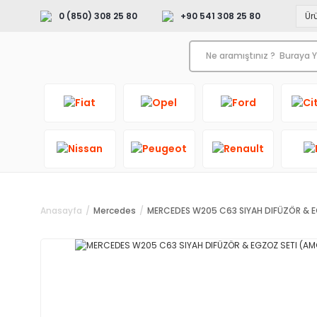
0 (850) 308 25 80
+90 541 308 25 80
Anasayfa
Mercedes
MERCEDES W205 C63 SIYAH DIFÜZÖR & EG