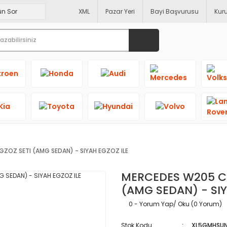
XML
Pazar Yeri
Bayi Başvurusu
Kur
ZOZ SETI (AMG SEDAN) - SIYAH EGZOZ ILE
MERCEDES W205 C6
(AMG SEDAN) - SIY
0 - Yorum Yap/ Oku (0 Yorum)
Stok Kodu
XL5GMHSU