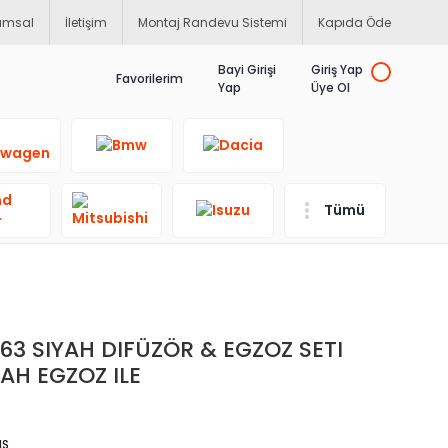
umsal
İletişim
Montaj Randevu Sistemi
Kapıda Öde
Bayi Girişi
Giriş Yap
Favorilerim
Yap
Üye Ol
Tümü
3 SIYAH DIFÜZÖR & EGZOZ SETI
AH EGZOZ ILE
NS