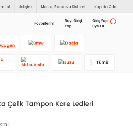
umsal
İletişim
Montaj Randevu Sistemi
Kapıda Öde
Bayi Girişi
Giriş Yap
Favorilerim
Yap
Üye Ol
Tümü
ka Çelik Tampon Kare Ledleri
RT131