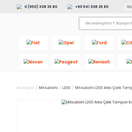
0 (850) 308 25 80
+90 541 308 25 80
Anasayfa
Mitsubishi
L200
Mitsubishi L200 Arka Çelik Tamp