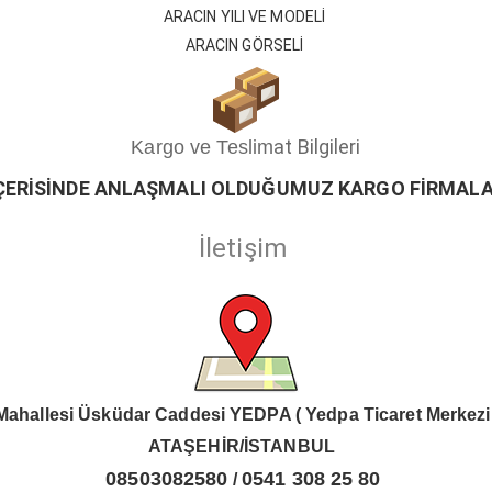
ARACIN YILI VE MODELİ
ARACIN GÖRSELİ
at Bilgileri
Kargo ve Teslim
ÇERİSİ
ND
E ANLAŞMALI OLDUĞUMUZ KARGO FİRMALA
İletişim
Mahallesi Üsküdar Caddesi YEDPA ( Yedpa Ticaret Merkezi
ATAŞEHİR/İSTANBUL
08503082580
0541 308 25 80
/