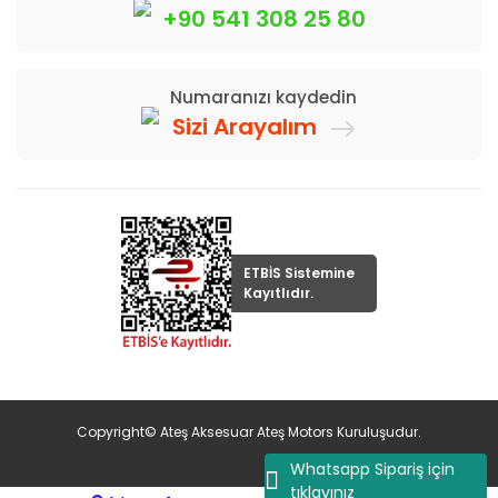
+90 541 308 25 80
Numaranızı kaydedin
Sizi Arayalım
ETBİS Sistemine
Kayıtlıdır.
Copyright© Ateş Aksesuar Ateş Motors Kuruluşudur.
Whatsapp Sipariş için
tıklayınız