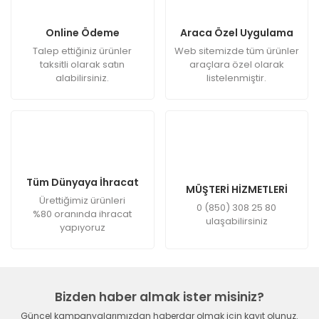
Online Ödeme
Araca Özel Uygulama
Talep ettiğiniz ürünler
Web sitemizde tüm ürünler
taksitli olarak satın
araçlara özel olarak
alabilirsiniz.
listelenmiştir.
Tüm Dünyaya İhracat
MÜŞTERİ HİZMETLERİ
Ürettiğimiz ürünleri
0 (850) 308 25 80
%80 oranında ihracat
ulaşabilirsiniz
yapıyoruz
Bizden haber almak ister misiniz?
Güncel kampanyalarımızdan haberdar olmak için kayıt olunuz.