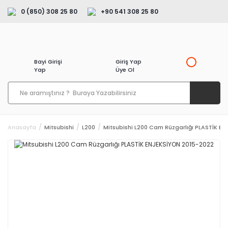
0 (850) 308 25 80
+90 541 308 25 80
Bayi Girişi
Giriş Yap
Yap
Üye Ol
Anasayfa
Mitsubishi
L200
Mitsubishi L200 Cam Rüzgarlığı PLASTİK E