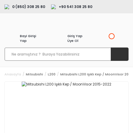
0 (850) 308 25 80
+90 541 308 25 80
Bayi Girişi
Giriş Yap
Yap
Üye Ol
Anasayfa
Mitsubishi
L200
Mitsubishi L200 Işıklı Kep / MoonVisor 201