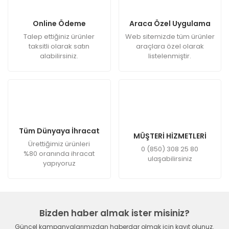
Online Ödeme
Araca Özel Uygulama
Talep ettiğiniz ürünler
Web sitemizde tüm ürünler
taksitli olarak satın
araçlara özel olarak
alabilirsiniz.
listelenmiştir.
Tüm Dünyaya İhracat
MÜŞTERİ HİZMETLERİ
Ürettiğimiz ürünleri
0 (850) 308 25 80
%80 oranında ihracat
ulaşabilirsiniz
yapıyoruz
Bizden haber almak ister misiniz?
Güncel kampanyalarımızdan haberdar olmak için kayıt olunuz.