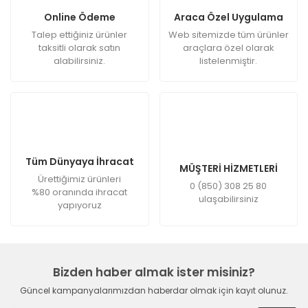
Online Ödeme
Araca Özel Uygulama
Talep ettiğiniz ürünler
Web sitemizde tüm ürünler
taksitli olarak satın
araçlara özel olarak
alabilirsiniz.
listelenmiştir.
Tüm Dünyaya İhracat
MÜŞTERİ HİZMETLERİ
Ürettiğimiz ürünleri
0 (850) 308 25 80
%80 oranında ihracat
ulaşabilirsiniz
yapıyoruz
Bizden haber almak ister misiniz?
Güncel kampanyalarımızdan haberdar olmak için kayıt olunuz.