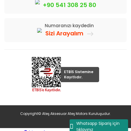
+90 541 308 25 80
Numaranızı kaydedin
Sizi Arayalım
ETBİS Sistemine
Kayıtlıdır.
Copyright© Ateş Aksesuar Ateş Motors Kuruluşudur.
Whatsapp Sipariş için
tıklayınız