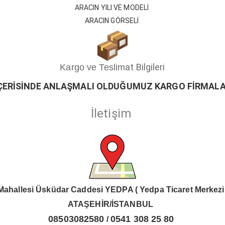
ARACIN YILI VE MODELİ
ARACIN GÖRSELİ
at Bilgileri
Kargo ve Teslim
ÇERİSİ
ND
E ANLAŞMALI OLDUĞUMUZ KARGO FİRMALA
İletişim
Mahallesi Üsküdar Caddesi YEDPA ( Yedpa Ticaret Merkezi
ATAŞEHİR/İSTANBUL
08503082580
0541 308 25 80
/