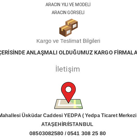
ARACIN YILI VE MODELİ
ARACIN GÖRSELİ
at Bilgileri
Kargo ve Teslim
ÇERİSİ
ND
E ANLAŞMALI OLDUĞUMUZ KARGO FİRMALA
İletişim
Mahallesi Üsküdar Caddesi YEDPA ( Yedpa Ticaret Merkezi
ATAŞEHİR/İSTANBUL
08503082580
0541 308 25 80
/