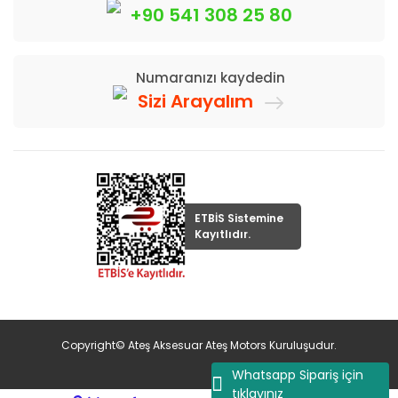
+90 541 308 25 80
Numaranızı kaydedin
Sizi Arayalım
ETBİS Sistemine
Kayıtlıdır.
Copyright© Ateş Aksesuar Ateş Motors Kuruluşudur.
Whatsapp Sipariş için
tıklayınız