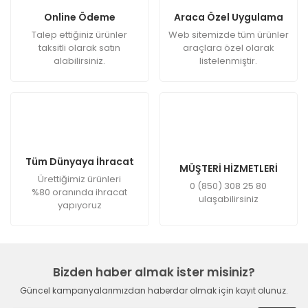
Online Ödeme
Araca Özel Uygulama
Talep ettiğiniz ürünler
Web sitemizde tüm ürünler
taksitli olarak satın
araçlara özel olarak
alabilirsiniz.
listelenmiştir.
Tüm Dünyaya İhracat
MÜŞTERİ HİZMETLERİ
Ürettiğimiz ürünleri
0 (850) 308 25 80
%80 oranında ihracat
ulaşabilirsiniz
yapıyoruz
Bizden haber almak ister misiniz?
Güncel kampanyalarımızdan haberdar olmak için kayıt olunuz.