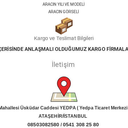
ARACIN YILI VE MODELİ
ARACIN GÖRSELİ
at Bilgileri
Kargo ve Teslim
ÇERİSİ
ND
E ANLAŞMALI OLDUĞUMUZ KARGO FİRMALA
İletişim
Mahallesi Üsküdar Caddesi YEDPA ( Yedpa Ticaret Merkezi
ATAŞEHİR/İSTANBUL
08503082580
0541 308 25 80
/