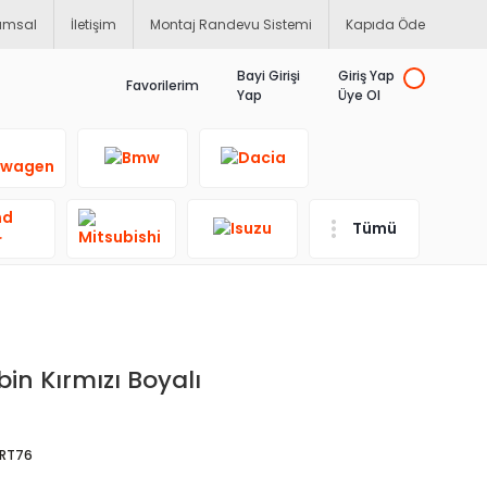
umsal
İletişim
Montaj Randevu Sistemi
Kapıda Öde
Bayi Girişi
Giriş Yap
Favorilerim
Yap
Üye Ol
Tümü
in Kırmızı Boyalı
RT76