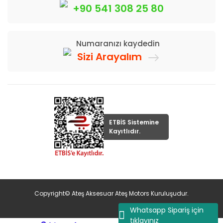
+90 541 308 25 80
Numaranızı kaydedin
Sizi Arayalım
ETBİS Sistemine
Kayıtlıdır.
Copyright© Ateş Aksesuar Ateş Motors Kuruluşudur.
Whatsapp Sipariş için
tıklayınız