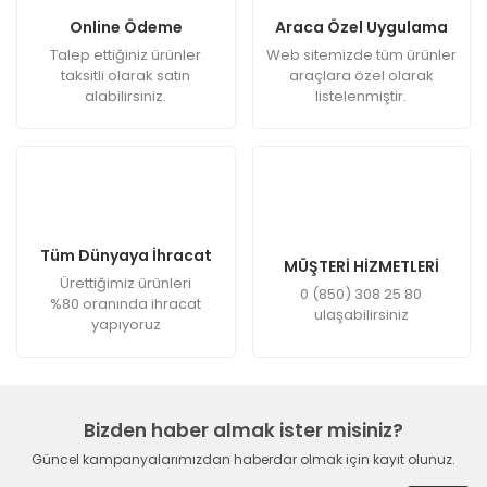
Online Ödeme
Araca Özel Uygulama
Talep ettiğiniz ürünler
Web sitemizde tüm ürünler
taksitli olarak satın
araçlara özel olarak
alabilirsiniz.
listelenmiştir.
Tüm Dünyaya İhracat
MÜŞTERİ HİZMETLERİ
Ürettiğimiz ürünleri
0 (850) 308 25 80
%80 oranında ihracat
ulaşabilirsiniz
yapıyoruz
Bizden haber almak ister misiniz?
Güncel kampanyalarımızdan haberdar olmak için kayıt olunuz.