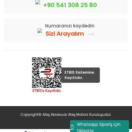
+90 541 308 25 80
Numaranızı kaydedin
Sizi Arayalım
ETBİS Sistemine
Kayıtlıdır.
Copyright© Ateş Aksesuar Ateş Motors Kuruluşudur.
Whatsapp Sipariş için
tıklayınız