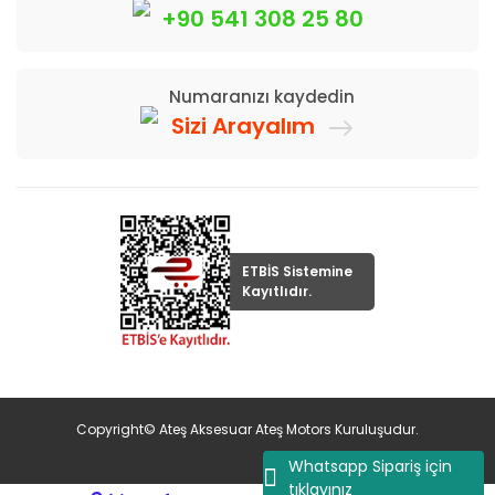
+90 541 308 25 80
Numaranızı kaydedin
Sizi Arayalım
ETBİS Sistemine
Kayıtlıdır.
Copyright© Ateş Aksesuar Ateş Motors Kuruluşudur.
Whatsapp Sipariş için
tıklayınız