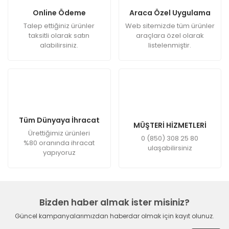
Online Ödeme
Araca Özel Uygulama
Talep ettiğiniz ürünler
Web sitemizde tüm ürünler
taksitli olarak satın
araçlara özel olarak
alabilirsiniz.
listelenmiştir.
Tüm Dünyaya İhracat
MÜŞTERİ HİZMETLERİ
Ürettiğimiz ürünleri
0 (850) 308 25 80
%80 oranında ihracat
ulaşabilirsiniz
yapıyoruz
Bizden haber almak ister misiniz?
Güncel kampanyalarımızdan haberdar olmak için kayıt olunuz.