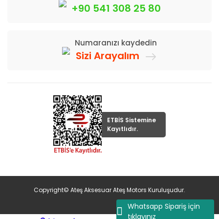
+90 541 308 25 80
Numaranızı kaydedin
Sizi Arayalım
ETBİS Sistemine
Kayıtlıdır.
Copyright© Ateş Aksesuar Ateş Motors Kuruluşudur.
Whatsapp Sipariş için
tıklayınız