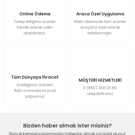
Online Ödeme
Araca Özel Uygulama
Talep ettiğiniz ürünler
Web sitemizde tüm ürünler
taksitli olarak satın
araçlara özel olarak
alabilirsiniz.
listelenmiştir.
Tüm Dünyaya İhracat
MÜŞTERİ HİZMETLERİ
Ürettiğimiz ürünleri
0 (850) 308 25 80
%80 oranında ihracat
ulaşabilirsiniz
yapıyoruz
Bizden haber almak ister misiniz?
Güncel kampanyalarımızdan haberdar olmak için kayıt olunuz.