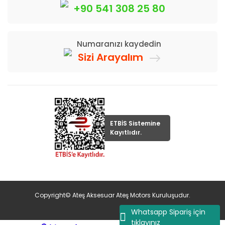
+90 541 308 25 80
Numaranızı kaydedin
Sizi Arayalım
ETBİS Sistemine
Kayıtlıdır.
Copyright© Ateş Aksesuar Ateş Motors Kuruluşudur.
Whatsapp Sipariş için
tıklayınız