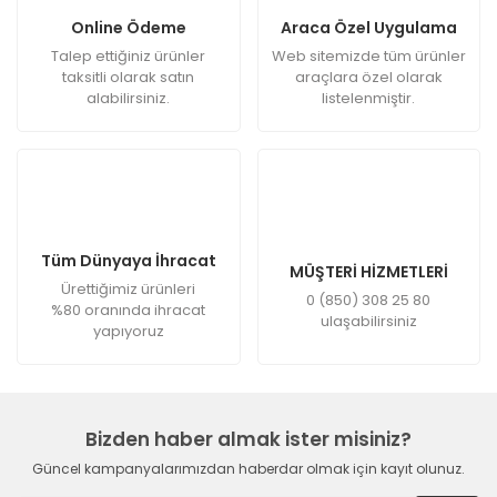
Online Ödeme
Araca Özel Uygulama
Talep ettiğiniz ürünler
Web sitemizde tüm ürünler
taksitli olarak satın
araçlara özel olarak
alabilirsiniz.
listelenmiştir.
Tüm Dünyaya İhracat
MÜŞTERİ HİZMETLERİ
Ürettiğimiz ürünleri
0 (850) 308 25 80
%80 oranında ihracat
ulaşabilirsiniz
yapıyoruz
Bizden haber almak ister misiniz?
Güncel kampanyalarımızdan haberdar olmak için kayıt olunuz.