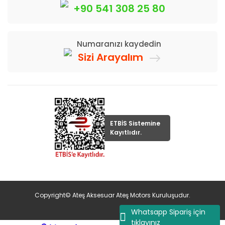
+90 541 308 25 80
Numaranızı kaydedin
Sizi Arayalım
ETBİS Sistemine
Kayıtlıdır.
Copyright© Ateş Aksesuar Ateş Motors Kuruluşudur.
Whatsapp Sipariş için
tıklayınız