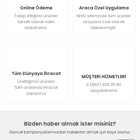
Online Ödeme
Araca Özel Uygulama
Talep ettiğiniz ürünler
Web sitemizde tüm ürünler
taksitli olarak satın
araçlara özel olarak
alabilirsiniz.
listelenmiştir.
Tüm Dünyaya İhracat
MÜŞTERİ HİZMETLERİ
Ürettiğimiz ürünleri
0 (850) 308 25 80
%80 oranında ihracat
ulaşabilirsiniz
yapıyoruz
Bizden haber almak ister misiniz?
Güncel kampanyalarımızdan haberdar olmak için kayıt olunuz.