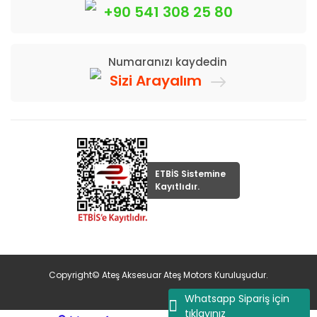
+90 541 308 25 80
Numaranızı kaydedin
Sizi Arayalım
ETBİS Sistemine
Kayıtlıdır.
Copyright© Ateş Aksesuar Ateş Motors Kuruluşudur.
Whatsapp Sipariş için
tıklayınız